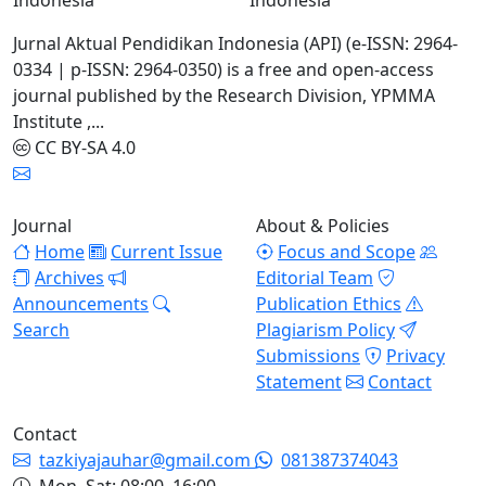
Jurnal Aktual Pendidikan Indonesia (API) (e-ISSN: 2964-
0334 | p-ISSN: 2964-0350) is a free and open-access
journal published by the Research Division, YPMMA
Institute ,...
CC BY-SA 4.0
Journal
About & Policies
Home
Current Issue
Focus and Scope
Archives
Editorial Team
Announcements
Publication Ethics
Search
Plagiarism Policy
Submissions
Privacy
Statement
Contact
Contact
tazkiyajauhar@gmail.com
081387374043
Mon–Sat: 08:00–16:00