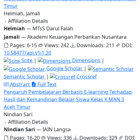
Timur
Helmiah, Jamali
Affiliation Details
Helmiah
— MTsS Darul Falah
Jamali
— Akademi Keuangan Perbankan Nusantara
Pages: 6-15
Views: 242
Downloads: 211
DOI:
10.58477/api.v1i1.20
Scite
|
Dimensions
|
Google Scholar
|
Semantic Scholar
|
Crossref
Abstract
Full Text
Pengaruh Pembelajaran Berbasis E-learning Terhadap
Hasil dan Kemandirian Belajar Siswa Kelas X MAN 3
Aceh Timur
Nindian Sari
Affiliation Details
Nindian Sari
— IAIN Langsa
Pages: 16-20
Views: 336
Downloads: 329
DOI: