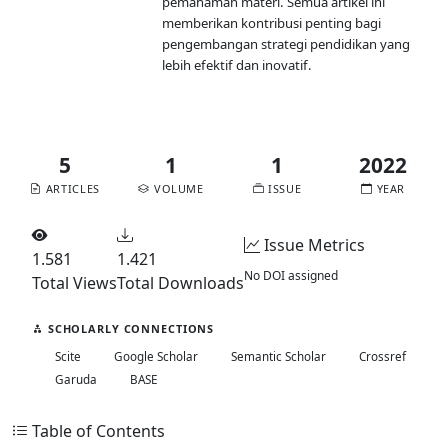
pemahaman materi. Semua artikel ini
memberikan kontribusi penting bagi
pengembangan strategi pendidikan yang
lebih efektif dan inovatif.
Published:
2022-06-30
5
1
1
2022
ARTICLES
VOLUME
ISSUE
YEAR
Issue Metrics
1.581
1.421
No DOI assigned
Total Views
Total Downloads
SCHOLARLY CONNECTIONS
Scite
Google Scholar
Semantic Scholar
Crossref
Garuda
BASE
Table of Contents