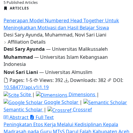
5 Published Articles
ARTICLES
Penerapan Model Numbered Head Together Untuk
Meningkatkan Motivasi dan Hasil Belajar Siswa
Desi Sary Ayunda, Muhammad, Novi Sari Liani
Affiliation Details
Desi Sary Ayunda
— Universitas Malikussaleh
Muhammad
— Universitas Islam Kebangsaan
Indonesia
Novi Sari Liani
— Universitas Almuslim
Pages: 1-5
Views: 392
Downloads: 382
DOI:
10.58477/api.v1i1.19
Scite
|
Dimensions
|
Google Scholar
|
Semantic Scholar
|
Crossref
Abstract
Full Text
Peningkatan Etos Kerja Melalui Kedisiplinan Kepala
Madrasah pada Guru MTsS Darul Falah Kabupaten Aceh