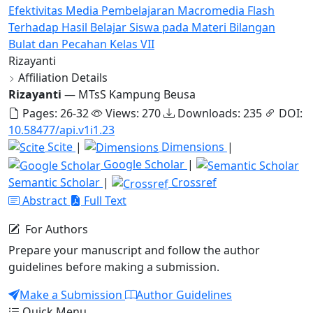
Efektivitas Media Pembelajaran Macromedia Flash
Terhadap Hasil Belajar Siswa pada Materi Bilangan
Bulat dan Pecahan Kelas VII
Rizayanti
Affiliation Details
Rizayanti
— MTsS Kampung Beusa
Pages: 26-32
Views: 270
Downloads: 235
DOI:
10.58477/api.v1i1.23
Scite
|
Dimensions
|
Google Scholar
|
Semantic Scholar
|
Crossref
Abstract
Full Text
For Authors
Prepare your manuscript and follow the author
guidelines before making a submission.
Make a Submission
Author Guidelines
Quick Menu