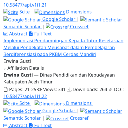
10.58477/api.v1i1.21
Scite
|
Dimensions
|
Google Scholar
|
Semantic Scholar
|
Crossref
Abstract
Full Text
Implementasi Pendampingan Kepada Tutor Kesetaraan
Melalui Pendekatan Meusapat dalam Pembelajaran
Berdiferensiasi pada PKBM Cerdas Mandiri
Erwina Gusti
Affiliation Details
Erwina Gusti
— Dinas Pendidikan dan Kebudayaan
Kabupaten Aceh Timur
Pages: 21-25
Views: 341
Downloads: 264
DOI:
10.58477/api.v1i1.22
Scite
|
Dimensions
|
Google Scholar
|
Semantic Scholar
|
Crossref
Abstract
Full Text