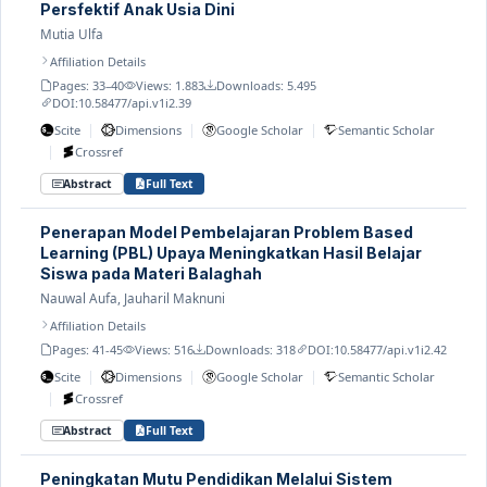
Persfektif Anak Usia Dini
Mutia Ulfa
Affiliation Details
Pages: 33–40
Views: 1.883
Downloads: 5.495
DOI:
10.58477/api.v1i2.39
|
|
|
Scite
Dimensions
Google Scholar
Semantic Scholar
|
Crossref
Abstract
Full Text
Penerapan Model Pembelajaran Problem Based
Learning (PBL) Upaya Meningkatkan Hasil Belajar
Siswa pada Materi Balaghah
Nauwal Aufa, Jauharil Maknuni
Affiliation Details
Pages: 41-45
Views: 516
Downloads: 318
DOI:
10.58477/api.v1i2.42
|
|
|
Scite
Dimensions
Google Scholar
Semantic Scholar
|
Crossref
Abstract
Full Text
Peningkatan Mutu Pendidikan Melalui Sistem