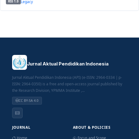
Legacy
RSS 1.0
Jurnal Aktual Pendidikan Indonesia
Jurnal Aktual Pendidikan Indonesia (API) (e-ISSN: 2964-0334 | p-
ISSN: 2964-0350) is a free and open-access journal published by
the Research Division, YPMMA Institute ,...
CC BY-SA 4.0
JOURNAL
ABOUT & POLICIES
Home
Focus and Scope