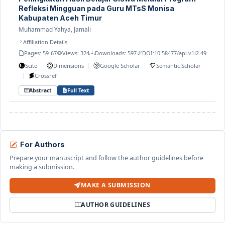
Refleksi Mingguan pada Guru MTsS Monisa
Kabupaten Aceh Timur
Muhammad Yahya, Jamali
Affiliation Details
Pages: 59-67
Views: 324
Downloads: 597
DOI:
10.58477/api.v1i2.49
|
|
|
Scite
Dimensions
Google Scholar
Semantic Scholar
|
Crossref
Abstract
Full Text
For Authors
Prepare your manuscript and follow the author guidelines before
making a submission.
MAKE A SUBMISSION
AUTHOR GUIDELINES