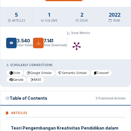
5
1
2
2022
ARTICLES
VOLUME
ISSUE
YEAR
Issue Metrics
3.540
7.141
Total Views
Total Downloads
SCHOLARLY CONNECTIONS
Scite
Google Scholar
Semantic Scholar
Crossref
Garuda
BASE
Table of Contents
5 Published Articles
ARTICLES
Teori Pengembangan Kreativitas Pendidikan dalam