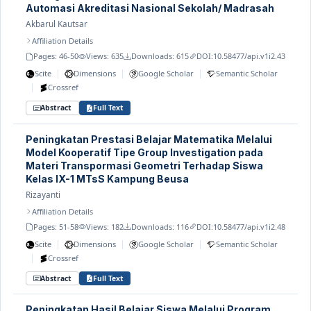
Automasi Akreditasi Nasional Sekolah/ Madrasah
Akbarul Kautsar
Affiliation Details
Pages: 46-50
Views: 635
Downloads: 615
DOI:
10.58477/api.v1i2.43
|
|
|
Scite
Dimensions
Google Scholar
Semantic Scholar
|
Crossref
Abstract
Full Text
Peningkatan Prestasi Belajar Matematika Melalui
Model Kooperatif Tipe Group Investigation pada
Materi Transpormasi Geometri Terhadap Siswa
Kelas IX-1 MTsS Kampung Beusa
Rizayanti
Affiliation Details
Pages: 51-58
Views: 182
Downloads: 116
DOI:
10.58477/api.v1i2.48
|
|
|
Scite
Dimensions
Google Scholar
Semantic Scholar
|
Crossref
Abstract
Full Text
Peningkatan Hasil Belajar Siswa Melalui Program