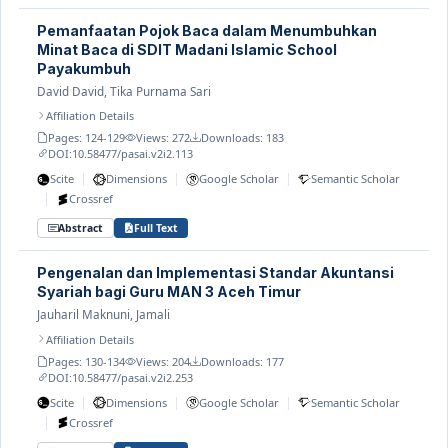
Pemanfaatan Pojok Baca dalam Menumbuhkan
Minat Baca di SDIT Madani Islamic School
Payakumbuh
David David, Tika Purnama Sari
Affiliation Details
Pages: 124-129
Views: 272
Downloads: 183
DOI:
10.58477/pasai.v2i2.113
|
|
|
Scite
Dimensions
Google Scholar
Semantic Scholar
|
Crossref
Abstract
Full Text
Pengenalan dan Implementasi Standar Akuntansi
Syariah bagi Guru MAN 3 Aceh Timur
Jauharil Maknuni, Jamali
Affiliation Details
Pages: 130-134
Views: 204
Downloads: 177
DOI:
10.58477/pasai.v2i2.253
|
|
|
Scite
Dimensions
Google Scholar
Semantic Scholar
|
Crossref