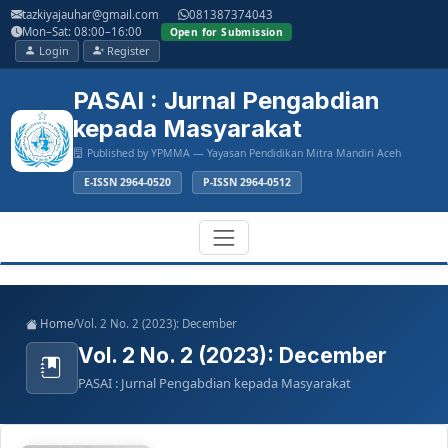
Main
tazkiyajauhar@gmail.com
081387374043
Navigation
Mon–Sat: 08:00–16:00
Open for Submission
Main
Login
Register
Content
Sidebar
PASAI : Jurnal Pengabdian
kepada Masyarakat
Published by YPMMA — Yayasan Pendidikan Mitra Mandiri Aceh
E-ISSN 2964-0520
P-ISSN 2964-0512
Register
Login
Toggle
Home
/
Vol. 2 No. 2 (2023): December
navigation
Vol. 2 No. 2 (2023): December
PASAI : Jurnal Pengabdian kepada Masyarakat