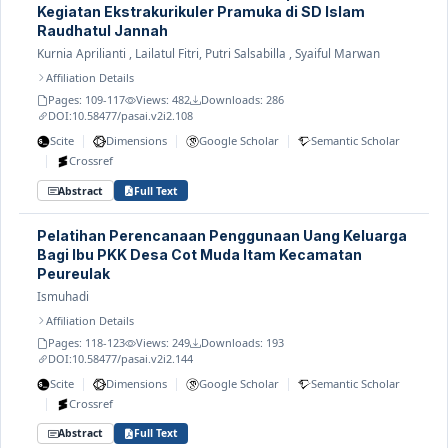
Kegiatan Ekstrakurikuler Pramuka di SD Islam
Raudhatul Jannah
Kurnia Aprilianti , Lailatul Fitri, Putri Salsabilla , Syaiful Marwan
Affiliation Details
Pages: 109-117
Views: 482
Downloads: 286
DOI:
10.58477/pasai.v2i2.108
|
|
|
Scite
Dimensions
Google Scholar
Semantic Scholar
|
Crossref
Abstract
Full Text
Pelatihan Perencanaan Penggunaan Uang Keluarga
Bagi Ibu PKK Desa Cot Muda Itam Kecamatan
Peureulak
Ismuhadi
Affiliation Details
Pages: 118-123
Views: 249
Downloads: 193
DOI:
10.58477/pasai.v2i2.144
|
|
|
Scite
Dimensions
Google Scholar
Semantic Scholar
|
Crossref
Abstract
Full Text