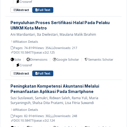
|
Crossref
Abstract
Full Text
Penyuluhan Proses Sertifikasi Halal Pada Pelaku
UMKM Kota Metro
Ani Mardiantari, Ita Dwilestari, Maulana Malik Ibrahim
Affiliation Details
Pages: 74-81
Views: 354
Downloads: 217
DOI:
10.58477/pasai.v2i2.125
|
|
|
Scite
Dimensions
Google Scholar
Semantic Scholar
|
Crossref
Abstract
Full Text
Peningkatan Kompetensi Akuntansi Melalui
Pemanfaatan Aplikasi Pada Smartphone
Susi Susilawati, Samukri, Ridwan Saleh, Rama Yuli, Maria
Suryaningsih, Shalsa Dita Pratami, Lisa Fitria Suwandi
Affiliation Details
Pages: 82-91
Views: 302
Downloads: 248
DOI:
10.58477/pasai.v2i2.124