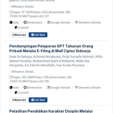
Jayanti, Dina Khairunnisa, Novita
Affiliation Details
Pages: 97-102
Views: 547
Downloads: 282
DOI:
10.58477/pasai.v2i2.137
|
|
|
Scite
Dimensions
Google Scholar
Semantic Scholar
|
Crossref
Abstract
Full Text
Pendampingan Pelaporan SPT Tahunan Orang
Pribadi Melalui E-Filing di Mall Ciplaz Sidoarjo
Dewi Sri Rahayu, Achmad Wicaksono, Firda Yusnafa Rohmah, Alifia
Sabina Parahita, Muhammad Syahrul Mubarok, Widia Eka
Hariyanto, Evi Zahroh Almufidah, Yuvi Arinta Praciana
Affiliation Details
Pages: 103-108
Views: 579
Downloads: 265
DOI:
10.58477/pasai.v2i2.138
|
|
|
Scite
Dimensions
Google Scholar
Semantic Scholar
|
Crossref
Abstract
Full Text
Pelatihan Pendidikan Karakter Disiplin Melalui