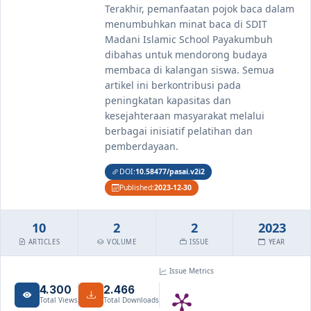
Terakhir, pemanfaatan pojok baca dalam
menumbuhkan minat baca di SDIT
Madani Islamic School Payakumbuh
dibahas untuk mendorong budaya
membaca di kalangan siswa. Semua
artikel ini berkontribusi pada
peningkatan kapasitas dan
kesejahteraan masyarakat melalui
berbagai inisiatif pelatihan dan
pemberdayaan.
DOI:
10.58477/pasai.v2i2
Published:
2023-12-30
10
2
2
2023
ARTICLES
VOLUME
ISSUE
YEAR
Issue Metrics
4.300
2.466
Total Views
Total Downloads