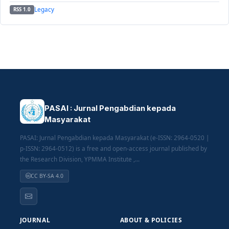
Legacy
RSS 1.0
PASAI : Jurnal Pengabdian kepada
Masyarakat
PASAI: Jurnal Pengabdian kepada Masyarakat (e-ISSN: 2964-0520 |
p-ISSN: 2964-0512) is a free and open-access journal published by
the Research Division, YPMMA Institute ,...
CC BY-SA 4.0
JOURNAL
ABOUT & POLICIES