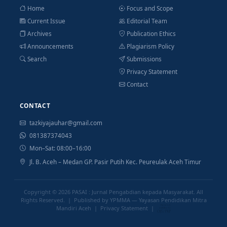
Home
Focus and Scope
Current Issue
Editorial Team
Archives
Publication Ethics
Announcements
Plagiarism Policy
Search
Submissions
Privacy Statement
Contact
CONTACT
tazkiyajauhar@gmail.com
081387374043
Mon–Sat: 08:00–16:00
Jl. B. Aceh – Medan GP. Pasir Putih Kec. Peureulak Aceh Timur
Copyright © 2026
PASAI : Jurnal Pengabdian kepada Masyarakat
. All
Rights Reserved. | Published by YPMMA — Yayasan Pendidikan Mitra
Mandiri Aceh |
Privacy Statement
|