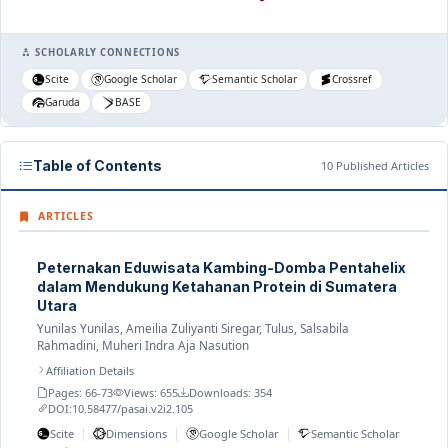
SCHOLARLY CONNECTIONS
Scite
Google Scholar
Semantic Scholar
Crossref
Garuda
BASE
Table of Contents
10 Published Articles
ARTICLES
Peternakan Eduwisata Kambing-Domba Pentahelix
dalam Mendukung Ketahanan Protein di Sumatera
Utara
Yunilas Yunilas, Ameilia Zuliyanti Siregar, Tulus, Salsabila
Rahmadini, Muheri Indra Aja Nasution
Affiliation Details
Pages: 66-73
Views: 655
Downloads: 354
DOI:
10.58477/pasai.v2i2.105
|
|
|
Scite
Dimensions
Google Scholar
Semantic Scholar