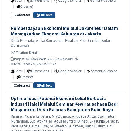
|
|
|
Scite
Dimensions
Google Scholar
Semantic Scholar
|
Crossref
Abstract
Full Text
Pemberdayaan Ekonomi Melalui Jakpreneur Dalam
Meningkatkan Ekonomi Keluarga di Jakarta
Della Permata, Anisa Ramadhani Rosilien, Putri Cecilia, Dadan
Darmawan
Affiliation Details
Pages: 92-96
Views: 656
Downloads: 261
DOI:
10.58477/pasai.v2i2.123
|
|
|
Scite
Dimensions
Google Scholar
Semantic Scholar
|
Crossref
Abstract
Full Text
Optimalisasi Potensi Ekonomi Lokal Berbasis
Industri Halal Melalui Seminar Kewirausahaan Bagi
Masyarakat Desa Kalimas Kabupaten Kubu Raya
Rahmah Yulisa Kalbarini, Nia Zulinda, Anggatia Ariza, Syamratun
Nurjannah, Suci Atikha, M. Agus Muhtadi Bilhaq, Eka Junila Saragih,
Reni Helvira, Ema Elisa, M. Wawan Gunawan, Bahrul Ulum, Fitri