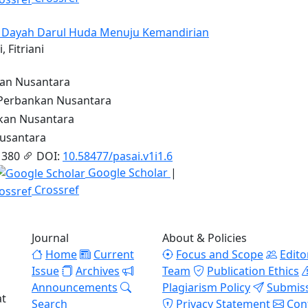
i Dayah Darul Huda Menuju Kemandirian
, Fitriani
an Nusantara
erbankan Nusantara
an Nusantara
usantara
 380
DOI:
10.58477/pasai.v1i1.6
Google Scholar
|
Crossref
Journal
About & Policies
Home
Current
Focus and Scope
Edito
Issue
Archives
Team
Publication Ethics
Announcements
Plagiarism Policy
Submis
at
Search
Privacy Statement
Con