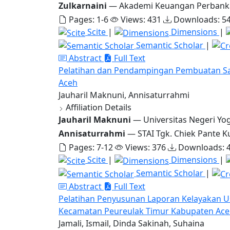
Zulkarnaini
— Akademi Keuangan Perbank
Pages: 1-6
Views: 431
Downloads: 5
Scite
|
Dimensions
|
Semantic Scholar
|
Abstract
Full Text
Pelatihan dan Pendampingan Pembuatan Sab
Aceh
Jauharil Maknuni, Annisaturrahmi
Affiliation Details
Jauharil Maknuni
— Universitas Negeri Yo
Annisaturrahmi
— STAI Tgk. Chiek Pante K
Pages: 7-12
Views: 376
Downloads: 
Scite
|
Dimensions
|
Semantic Scholar
|
Abstract
Full Text
Pelatihan Penyusunan Laporan Kelayakan Us
Kecamatan Peureulak Timur Kabupaten Ace
Jamali, Ismail, Dinda Sakinah, Suhaina