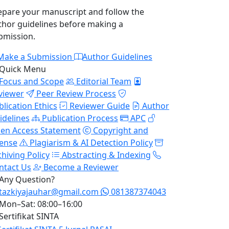
epare your manuscript and follow the
thor guidelines before making a
bmission.
Make a Submission
Author Guidelines
Quick Menu
Focus and Scope
Editorial Team
viewer
Peer Review Process
blication Ethics
Reviewer Guide
Author
idelines
Publication Process
APC
en Access Statement
Copyright and
cense
Plagiarism & AI Detection Policy
chiving Policy
Abstracting & Indexing
ntact Us
Become a Reviewer
Any Question?
tazkiyajauhar@gmail.com
081387374043
Mon–Sat: 08:00–16:00
Sertifikat SINTA