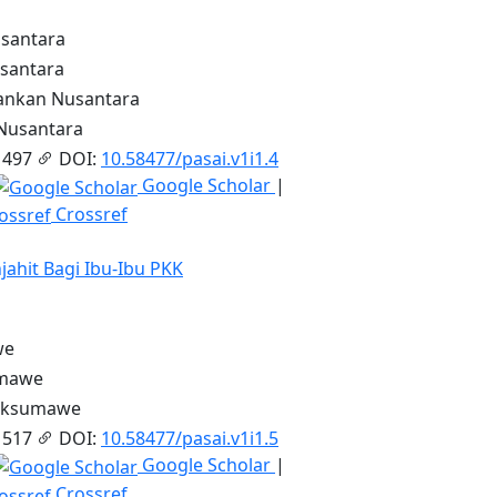
santara
santara
nkan Nusantara
Nusantara
 497
DOI:
10.58477/pasai.v1i1.4
Google Scholar
|
Crossref
ahit Bagi Ibu-Ibu PKK
we
umawe
hoksumawe
 517
DOI:
10.58477/pasai.v1i1.5
Google Scholar
|
Crossref