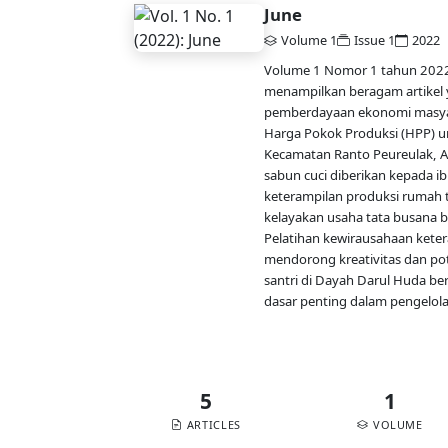
June
Volume 1
Issue 1
2022
Volume 1 Nomor 1 tahun 2022 
menampilkan beragam artikel 
pemberdayaan ekonomi masyara
Harga Pokok Produksi (HPP) u
Kecamatan Ranto Peureulak, A
sabun cuci diberikan kepada i
keterampilan produksi rumah t
kelayakan usaha tata busana b
Pelatihan kewirausahaan keter
mendorong kreativitas dan pot
santri di Dayah Darul Huda be
dasar penting dalam pengelol
Published:
2022-06-30
5
1
ARTICLES
VOLUME