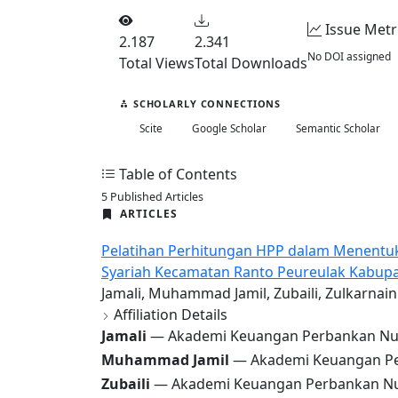
Issue Metr
2.187
2.341
No DOI assigned
Total Views
Total Downloads
SCHOLARLY CONNECTIONS
Scite
Google Scholar
Semantic Scholar
Table of Contents
5 Published Articles
ARTICLES
Pelatihan Perhitungan HPP dalam Menentuk
Syariah Kecamatan Ranto Peureulak Kabup
Jamali, Muhammad Jamil, Zubaili, Zulkarnain
Affiliation Details
Jamali
— Akademi Keuangan Perbankan Nu
Muhammad Jamil
— Akademi Keuangan Pe
Zubaili
— Akademi Keuangan Perbankan Nu