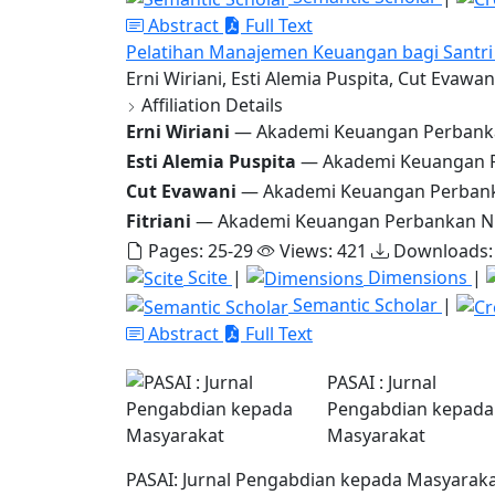
Abstract
Full Text
Pelatihan Manajemen Keuangan bagi Santr
Erni Wiriani, Esti Alemia Puspita, Cut Evawani
Affiliation Details
Erni Wiriani
— Akademi Keuangan Perbank
Esti Alemia Puspita
— Akademi Keuangan P
Cut Evawani
— Akademi Keuangan Perbank
Fitriani
— Akademi Keuangan Perbankan N
Pages: 25-29
Views: 421
Downloads:
Scite
|
Dimensions
|
Semantic Scholar
|
Abstract
Full Text
PASAI : Jurnal
Pengabdian kepada
Masyarakat
PASAI: Jurnal Pengabdian kepada Masyarak