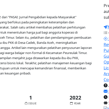
Pr
au
su
dari "PASAI: Jurnal Pengabdian kepada Masyarakat"
yang berfokus pada peningkatan keterampilan dan
kat. Salah satu artikel membahas pelatihan perhitungan
ntuk menentukan harga jual bagi anggota koperasi di
ceh Timur. Selain itu, pelatihan dan pendampingan pembuatan
bu-ibu PKK di Desa Cadek, Banda Aceh, meningkatkan
Re
angga. Artikel lain menguraikan pelatihan penyusunan laporan
Pu
agi warga belajar non-formal di Kecamatan Peureulak Timur.
Gu
ampilan menjahit juga ditawarkan kepada ibu-ibu PKK,
Op
ensi bisnis lokal. Terakhir, pelatihan manajemen keuangan bagi
Li
rtujuan untuk mencapai kemandirian finansial, memberikan
aan keuangan pribadi.
Ar
Co
1
2022
ISSUE
YEAR