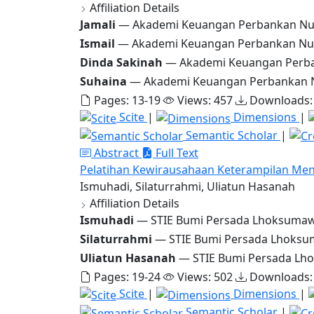
Affiliation Details
Jamali
— Akademi Keuangan Perbankan Nu
Ismail
— Akademi Keuangan Perbankan Nu
Dinda Sakinah
— Akademi Keuangan Perba
Suhaina
— Akademi Keuangan Perbankan 
Pages: 13-19
Views: 457
Downloads:
Scite
|
Dimensions
|
Semantic Scholar
|
Abstract
Full Text
Pelatihan Kewirausahaan Keterampilan Menj
Ismuhadi, Silaturrahmi, Uliatun Hasanah
Affiliation Details
Ismuhadi
— STIE Bumi Persada Lhoksuma
Silaturrahmi
— STIE Bumi Persada Lhoks
Uliatun Hasanah
— STIE Bumi Persada L
Pages: 19-24
Views: 502
Downloads:
Scite
|
Dimensions
|
Semantic Scholar
|