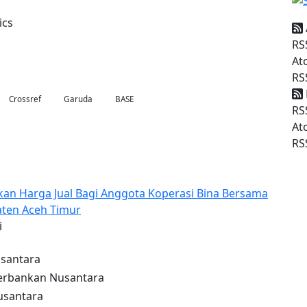
ics
RS
At
RS
Crossref
Garuda
BASE
RS
At
RS
an Harga Jual Bagi Anggota Koperasi Bina Bersama
aten Aceh Timur
i
santara
rbankan Nusantara
santara