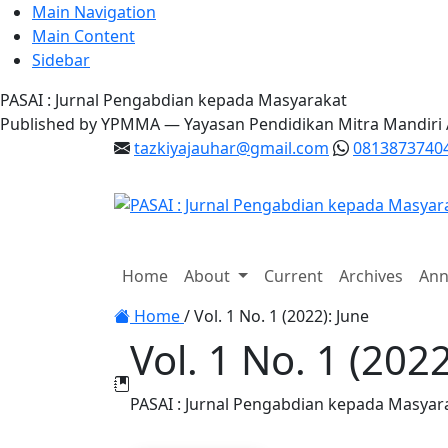
Main Navigation
Main Content
Sidebar
PASAI : Jurnal Pengabdian kepada Masyarakat
Published by YPMMA — Yayasan Pendidikan Mitra Mandiri
tazkiyajauhar@gmail.com
0813873740
Register
Login
Home
About
Current
Archives
Ann
Toggle navigation
Home
/
Vol. 1 No. 1 (2022): June
Vol. 1 No. 1 (2022
PASAI : Jurnal Pengabdian kepada Masyar