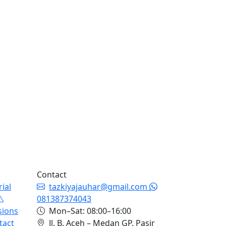
Contact
rial
tazkiyajauhar@gmail.com
081387374043
sions
Mon–Sat: 08:00–16:00
tact
Jl. B. Aceh – Medan GP. Pasir