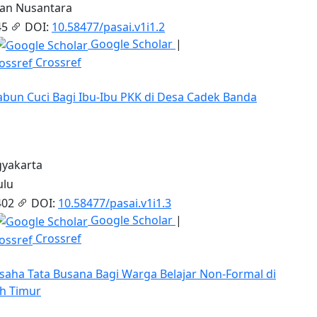
an Nusantara
45
DOI:
10.58477/pasai.v1i1.2
Google Scholar
|
Crossref
un Cuci Bagi Ibu-Ibu PKK di Desa Cadek Banda
gyakarta
ulu
402
DOI:
10.58477/pasai.v1i1.3
Google Scholar
|
Crossref
aha Tata Busana Bagi Warga Belajar Non-Formal di
h Timur