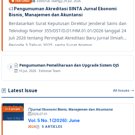
Editorial Team
29 Jul, 2026
FEATURED
Pengumuman Akreditasi SINTA Jurnal Ekonomi
Bisnis, Manajemen dan Akuntansi
Berdasarkan Surat Keputusan Direktur Jenderal Sains dan
Teknologi Nomor 355/DST/D.D1/HM.01.01/2026 tanggal 24
Juli 2026 tentang Peringkat Akreditasi Baru Jurnal Ilmiah
Periode 3 Tahun 2025, serta Surat Nomor
862/DST/D.D1/HM.01.01/2026 tanggal 28 Juli 2026 tentang
Pemberitahuan Hasil Akreditasi Baru Jurnal Ilmiah Periode
Pengumuman Pemeliharaan dan Upgrade Sistem OJS
3 Tahun 2025, dengan ini kami sampaikan bahwa...
2
10 Jul, 2026 · Editorial Team
Latest Issue
All Issues
EBiMA
Jurnal Ekonomi Bisnis, Manajemen dan Akuntansi
Current
2026-07-01
Vol. 5 No. 1
Vol. 5 No. 1 (2026): June
2026
5 ARTICLES