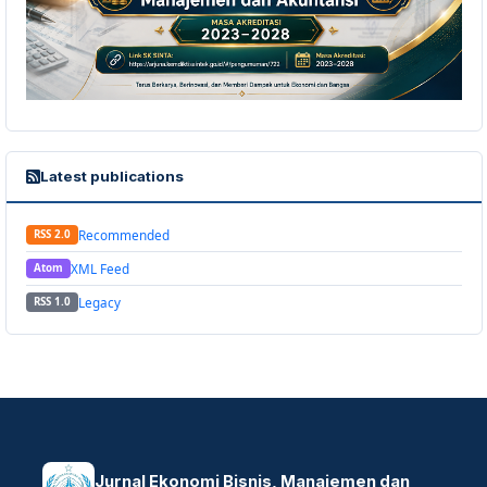
Latest publications
Recommended
RSS 2.0
XML Feed
Atom
Legacy
RSS 1.0
Jurnal Ekonomi Bisnis, Manajemen dan