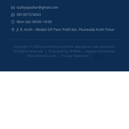
tazkiyajauhar@gmail.com
081387374043
Mon–Sat: 08:00–16:00
Jl. B. Aceh – Medan GP. Pasir Putih Kec. Peureulak Aceh Timur
Copyright © 2026
Jurnal Ekonomi Bisnis, Manajemen dan Akuntansi
.
All Rights Reserved. | Published by YPMMA — Yayasan Pendidikan
Mitra Mandiri Aceh |
Privacy Statement
|