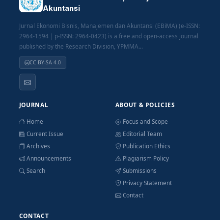
Akuntansi
Jurnal Ekonomi Bisnis, Manajemen dan Akuntansi (EBiMA) (e-ISSN:
2964-1594 | p-ISSN: 2964-0423) is a free and open-access journal
published by the Research Division, YPMMA...
CC BY-SA 4.0
JOURNAL
ABOUT & POLICIES
Home
Focus and Scope
Current Issue
Editorial Team
Archives
Publication Ethics
Announcements
Plagiarism Policy
Search
Submissions
Privacy Statement
Contact
CONTACT