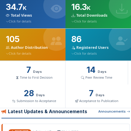
34.7
16.3
K
K
Total Views
Total Downloads
Click for details
Click for details
105
86
Author Distribution
Registered Users
Click for details
Click for details
7
14
Days
Days
Time to First Decision
Peer Review Time
28
7
Days
Days
Submission to Acceptance
Acceptance to Publication
Latest Updates & Announcements
Announcements