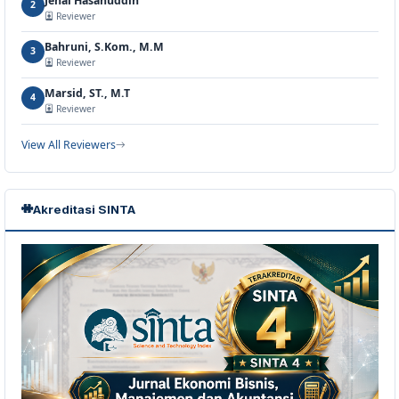
Jenal Hasanuddin
2
Reviewer
Bahruni, S.Kom., M.M
3
Reviewer
Marsid, ST., M.T
4
Reviewer
View All Reviewers
Akreditasi SINTA