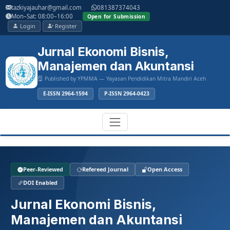
Main
tazkiyajauhar@gmail.com
081387374043
Navigation
Mon–Sat: 08:00–16:00
Open for Submission
Main
Login
Register
Content
Sidebar
Jurnal Ekonomi Bisnis,
Manajemen dan Akuntansi
Published by YPMMA — Yayasan Pendidikan Mitra Mandiri Aceh
E-ISSN 2964-1594
P-ISSN 2964-0423
Register
Login
Toggle
Peer-Reviewed
Refereed Journal
Open Access
navigation
DOI Enabled
Jurnal Ekonomi Bisnis,
Manajemen dan Akuntansi