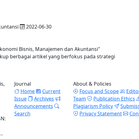
kuntansi
2022-06-30
Ekonomi Bisnis, Manajemen dan Akuntansi"
kup berbagai artikel yang berfokus pada strategi
s,
Journal
About & Policies
Home
Current
Focus and Scope
Edito
Issue
Archives
Team
Publication Ethics
Announcements
Plagiarism Policy
Submis
Search
Privacy Statement
Con
SN:
l
..