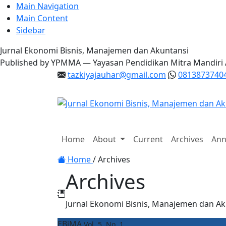
Main Navigation
Main Content
Sidebar
Jurnal Ekonomi Bisnis, Manajemen dan Akuntansi
Published by YPMMA — Yayasan Pendidikan Mitra Mandiri
tazkiyajauhar@gmail.com
0813873740
Register
Login
Home
About
Current
Archives
Ann
Toggle navigation
Home
/
Archives
Archives
Jurnal Ekonomi Bisnis, Manajemen dan Ak
EBiMA
Vol. 5 No. 1