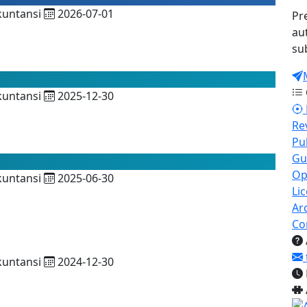
kuntansi
2026-07-01
Pr
au
su
kuntansi
2025-12-30
Re
Pu
Gu
Op
kuntansi
2025-06-30
Li
Ar
Co
kuntansi
2024-12-30