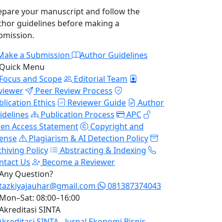
epare your manuscript and follow the
thor guidelines before making a
bmission.
Make a Submission
Author Guidelines
Quick Menu
Focus and Scope
Editorial Team
viewer
Peer Review Process
blication Ethics
Reviewer Guide
Author
idelines
Publication Process
APC
en Access Statement
Copyright and
cense
Plagiarism & AI Detection Policy
chiving Policy
Abstracting & Indexing
ntact Us
Become a Reviewer
Any Question?
tazkiyajauhar@gmail.com
081387374043
Mon–Sat: 08:00–16:00
Akreditasi SINTA