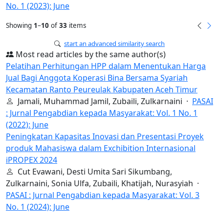
No. 1 (2023): June
Showing
1
–
10
of
33
items
start an advanced similarity search
Most read articles by the same author(s)
Pelatihan Perhitungan HPP dalam Menentukan Harga
Jual Bagi Anggota Koperasi Bina Bersama Syariah
Kecamatan Ranto Peureulak Kabupaten Aceh Timur
Jamali, Muhammad Jamil, Zubaili, Zulkarnaini ·
PASAI
: Jurnal Pengabdian kepada Masyarakat: Vol. 1 No. 1
(2022): June
Peningkatan Kapasitas Inovasi dan Presentasi Proyek
produk Mahasiswa dalam Exchibition Internasional
iPROPEX 2024
Cut Evawani, Desti Umita Sari Sikumbang,
Zulkarnaini, Sonia Ulfa, Zubaili, Khatijah, Nurasyiah ·
PASAI : Jurnal Pengabdian kepada Masyarakat: Vol. 3
No. 1 (2024): June