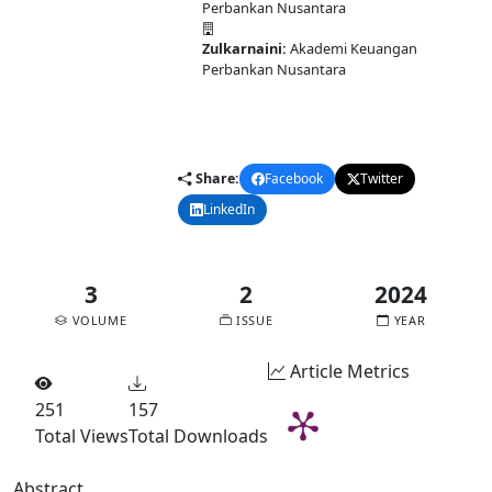
Perbankan Nusantara
Zulkarnaini:
Akademi Keuangan
Perbankan Nusantara
DOI:
10.58477/pasai.v3i2.250
Published:
2024-12-30
Share:
Facebook
Twitter
LinkedIn
Email
3
2
2024
VOLUME
ISSUE
YEAR
Article Metrics
251
157
Total Views
Total Downloads
Abstract