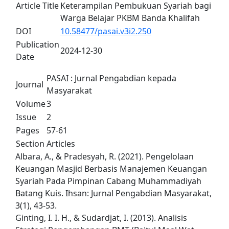
Article Title
Keterampilan Pembukuan Syariah bagi
Warga Belajar PKBM Banda Khalifah
DOI
10.58477/pasai.v3i2.250
Publication
2024-12-30
Date
PASAI : Jurnal Pengabdian kepada
Journal
Masyarakat
Volume
3
Issue
2
Pages
57-61
Section
Articles
Albara, A., & Pradesyah, R. (2021). Pengelolaan
Keuangan Masjid Berbasis Manajemen Keuangan
Syariah Pada Pimpinan Cabang Muhammadiyah
Batang Kuis. Ihsan: Jurnal Pengabdian Masyarakat,
3(1), 43-53.
Ginting, I. I. H., & Sudardjat, I. (2013). Analisis