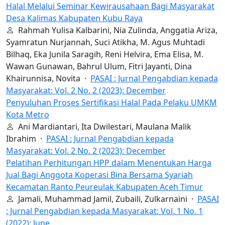
Halal Melalui Seminar Kewirausahaan Bagi Masyarakat
Desa Kalimas Kabupaten Kubu Raya
Rahmah Yulisa Kalbarini, Nia Zulinda, Anggatia Ariza,
Syamratun Nurjannah, Suci Atikha, M. Agus Muhtadi
Bilhaq, Eka Junila Saragih, Reni Helvira, Ema Elisa, M.
Wawan Gunawan, Bahrul Ulum, Fitri Jayanti, Dina
Khairunnisa, Novita ·
PASAI : Jurnal Pengabdian kepada
Masyarakat: Vol. 2 No. 2 (2023): December
Penyuluhan Proses Sertifikasi Halal Pada Pelaku UMKM
Kota Metro
Ani Mardiantari, Ita Dwilestari, Maulana Malik
Ibrahim ·
PASAI : Jurnal Pengabdian kepada
Masyarakat: Vol. 2 No. 2 (2023): December
Pelatihan Perhitungan HPP dalam Menentukan Harga
Jual Bagi Anggota Koperasi Bina Bersama Syariah
Kecamatan Ranto Peureulak Kabupaten Aceh Timur
Jamali, Muhammad Jamil, Zubaili, Zulkarnaini ·
PASAI
: Jurnal Pengabdian kepada Masyarakat: Vol. 1 No. 1
(2022): June