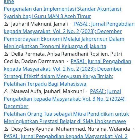
June
Pengenalan dan Implementasi Standar Akuntansi
Syariah bagi Guru MAN 3 Aceh Timur
Jauharil Maknuni, Jamali ·
PASAI : Jurnal Pengabdian
kepada Masyarakat: Vol. 2 No. 2 (2023): December
Pemberdayaan Ekonomi Melalui Jakpreneur Dalam
Meningkatkan Ekonomi Keluarga di Jakarta
Della Permata, Anisa Ramadhani Rosilien, Putri
Cecilia, Dadan Darmawan ·
PASAI : Jurnal Pengabdian
kepada Masyarakat: Vol. 2 No. 2 (2023): December
Strategi Efektif dalam Menyusun Karya Ilmiah:
Pelatihan Terpadu Bagi Mahasiswa
Nauwal Aufa, Jauharil Maknuni ·
PASAI : Jurnal
Pengabdian kepada Masyarakat: Vol. 3 No. 2 (2024):
December
Pelatihan Orang Tua sebagai Mitra Pendidikan untuk
Meningkatkan Prestasi Belajar di SMA Lhoksemawe
Desy Sary Ayunda, Muhammad, Nuraina, Wulanda ·
PASAI : Jurnal Pengabdian kepada Masyarakat: Vol. 2