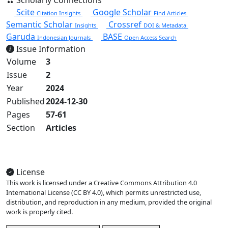
Scholarly Connections
Scite
Google Scholar
Citation Insights
Find Articles
Semantic Scholar
Crossref
Insights
DOI & Metadata
Garuda
BASE
Indonesian Journals
Open Access Search
Issue Information
Volume
3
Issue
2
Year
2024
Published
2024-12-30
Pages
57-61
Section
Articles
View Full Issue
License
This work is licensed under a Creative Commons Attribution 4.0
International License (CC BY 4.0), which permits unrestricted use,
distribution, and reproduction in any medium, provided the original
work is properly cited.