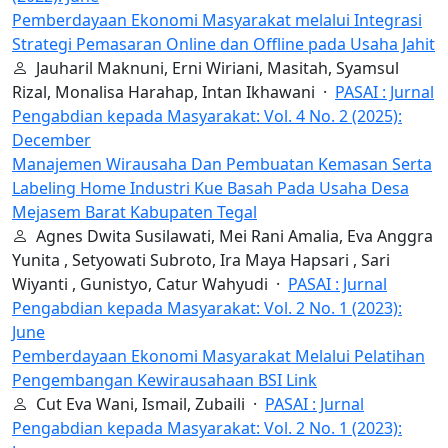
Pemberdayaan Ekonomi Masyarakat melalui Integrasi
Strategi Pemasaran Online dan Offline pada Usaha Jahit
Jauharil Maknuni, Erni Wiriani, Masitah, Syamsul
Rizal, Monalisa Harahap, Intan Ikhawani ·
PASAI : Jurnal
Pengabdian kepada Masyarakat: Vol. 4 No. 2 (2025):
December
Manajemen Wirausaha Dan Pembuatan Kemasan Serta
Labeling Home Industri Kue Basah Pada Usaha Desa
Mejasem Barat Kabupaten Tegal
Agnes Dwita Susilawati, Mei Rani Amalia, Eva Anggra
Yunita , Setyowati Subroto, Ira Maya Hapsari , Sari
Wiyanti , Gunistyo, Catur Wahyudi ·
PASAI : Jurnal
Pengabdian kepada Masyarakat: Vol. 2 No. 1 (2023):
June
Pemberdayaan Ekonomi Masyarakat Melalui Pelatihan
Pengembangan Kewirausahaan BSI Link
Cut Eva Wani, Ismail, Zubaili ·
PASAI : Jurnal
Pengabdian kepada Masyarakat: Vol. 2 No. 1 (2023):