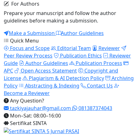
For Authors
Prepare your manuscript and follow the author
guidelines before making a submission.
Make a Submission
Author Guidelines
Quick Menu
Focus and Scope
Editorial Team
Reviewer
Peer Review Process
Publication Ethics
Reviewer
Guide
Author Guidelines
Publication Process
APC
Open Access Statement
Copyright and
License
Plagiarism & AI Detection Policy
Archiving
Policy
Abstracting & Indexing
Contact Us
Become a Reviewer
Any Question?
tazkiyajauhar@gmail.com
081387374043
Mon–Sat: 08:00–16:00
Sertifikat SINTA