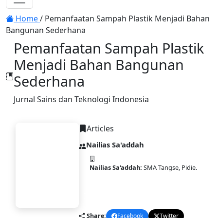
Toggle navigation
Home
/
Pemanfaatan Sampah Plastik Menjadi Bahan
Bangunan Sederhana
Pemanfaatan Sampah Plastik
Menjadi Bahan Bangunan
Sederhana
Jurnal Sains dan Teknologi Indonesia
Articles
Nailias Sa'addah
Nailias Sa'addah:
SMA Tangse, Pidie.
STI
DOI:
10.58477/sti.v1i1.284
Published:
2025-04-30
Share:
Facebook
Twitter