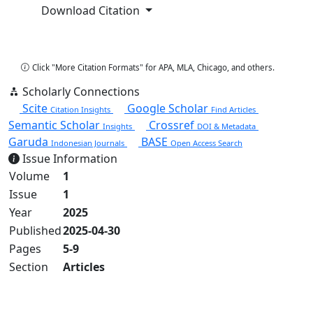
Download Citation
Copy Citation
Click "More Citation Formats" for APA, MLA, Chicago, and others.
Scholarly Connections
Scite
Google Scholar
Citation Insights
Find Articles
Semantic Scholar
Crossref
Insights
DOI & Metadata
Garuda
BASE
Indonesian Journals
Open Access Search
Issue Information
Volume
1
Issue
1
Year
2025
Published
2025-04-30
Pages
5-9
Section
Articles
View Full Issue