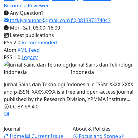
Become a Reviewer
Any Question?
tazkiyajauhar@gmail.com
081387374043
Mon–Sat: 08:00–16:00
Latest publications
RSS 2.0
Recommended
Atom
XML Feed
RSS 1.0
Legacy
Jurnal Sains dan Teknologi
Indonesia
Jurnal Sains dan Teknologi Indonesia, e-ISSN: XXXX-XXXX
and p-ISSN: XXXX-XXXX is a free and open-access journal
published by the Research Division, YPMMA Institute,...
CC BY-SA 4.0
Journal
About & Policies
Home
Current Issue
Focus and Scope