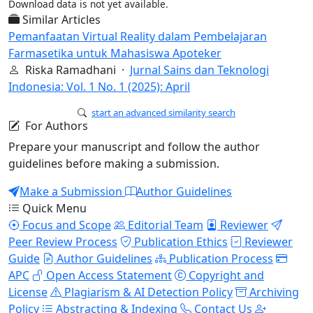
Download data is not yet available.
Similar Articles
Pemanfaatan Virtual Reality dalam Pembelajaran
Farmasetika untuk Mahasiswa Apoteker
Riska Ramadhani ·
Jurnal Sains dan Teknologi
Indonesia: Vol. 1 No. 1 (2025): April
start an advanced similarity search
For Authors
Prepare your manuscript and follow the author
guidelines before making a submission.
Make a Submission
Author Guidelines
Quick Menu
Focus and Scope
Editorial Team
Reviewer
Peer Review Process
Publication Ethics
Reviewer
Guide
Author Guidelines
Publication Process
APC
Open Access Statement
Copyright and
License
Plagiarism & AI Detection Policy
Archiving
Policy
Abstracting & Indexing
Contact Us